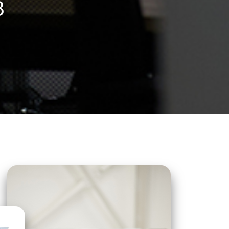
В
Я
 us