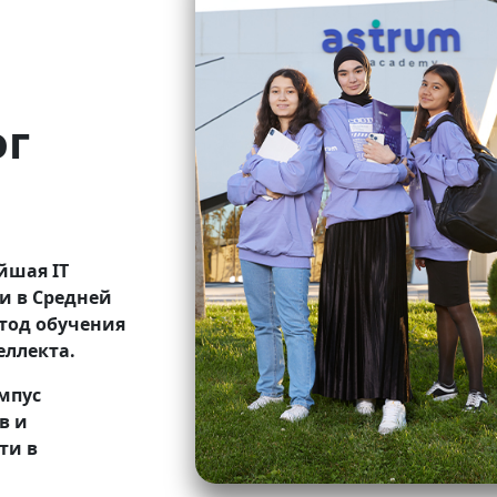
ог
йшая IT
 и в Средней
тод обучения
еллекта.
мпус
в и
ти в